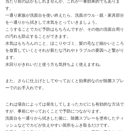
当たり前の話かもしれませんが、これが一番効果的でもありま
す。
一通り家族が洗面台を使い終えたら、洗面ボウル・鏡・家具部分
を一通りから拭きして水気をとっていきましょう。
こうすることでカビ予防はもちろんですが、その他の洗面台周り
の汚れも防止することができます。
水気はもちろんのこと、ほこりやゴミ、髪の毛など細かいところ
を放置していくとそれが新たな汚れやトラブルの要因へと繋がり
ます。
水回りがきれいだと使う方も気持ちよく使えますね。
また、さらに仕上げとしてやっておくと効果的なのが除菌スプレ
ーでのお手入れです。
これは場合によっては発生してしまったカビにも有効的な方法で
すが、事前にやっておくことで予防につながります。
洗面台を一通りから拭きした後に、除菌スプレーを塗布したティ
ッシュなどでカビが生えやすい箇所をふき取るだけです。