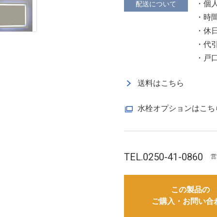
・個
配送について
・時
・休
・代
・戸
送料はこちら
水栓オプションはこち
TEL.0250-41-0860
営
この製品の
ご購入・お問い合