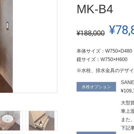
MK-B4
¥78,
¥188,000
本体サイズ：W750×D480
鏡サイズ：W750×H600
※水栓、排水金具のデザイ
SAN
水栓オプション
¥109
大型
車上
また
下記