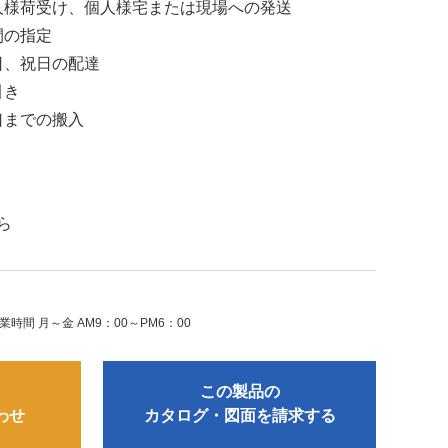
人様荷受け、個人様宅または現場への発送
間の指定
日、祝日の配達
引き
口までの搬入
ら
業時間 月～金 AM9：00～PM6：00
この製品の
わせ
カタログ・図面を請求する