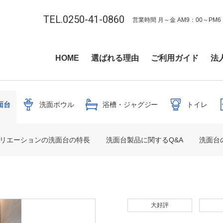
TEL.0250-41-0860
営業時間 月～金 AM9：00～PM6
HOME
選ばれる理由
ご利用ガイド
法
面台
洗面ボウル
浴槽・ジャグジー
トイレ
クリエーションの洗面台の特長
洗面台製品に関するQ&A
洗面台
大好評