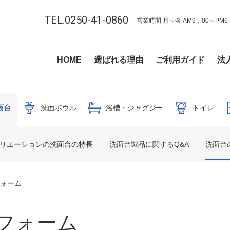
TEL.0250-41-0860
営業時間 月～金 AM9：00～PM6
HOME
選ばれる理由
ご利用ガイド
法
面台
洗面ボウル
浴槽・ジャグジー
トイレ
クリエーションの洗面台の特長
洗面台製品に関するQ&A
洗面台
ォーム
フォーム