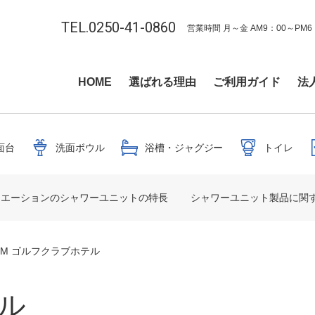
TEL.0250-41-0860
営業時間 月～金 AM9：00～PM6
HOME
選ばれる理由
ご利用ガイド
法
面台
洗面ボウル
浴槽・ジャグジー
トイレ
リエーションのシャワーユニットの特長
シャワーユニット製品に関す
M ゴルフクラブホテル
ル