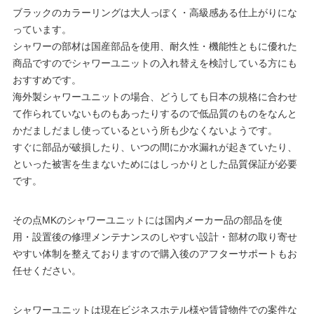
ブラックのカラーリングは大人っぽく・高級感ある仕上がりにな
っています。
シャワーの部材は国産部品を使用、耐久性・機能性ともに優れた
商品ですのでシャワーユニットの入れ替えを検討している方にも
おすすめです。
海外製シャワーユニットの場合、どうしても日本の規格に合わせ
て作られていないものもあったりするので低品質のものをなんと
かだましだまし使っているという所も少なくないようです。
すぐに部品が破損したり、いつの間にか水漏れが起きていたり、
といった被害を生まないためにはしっかりとした品質保証が必要
です。
その点MKのシャワーユニットには国内メーカー品の部品を使
用・設置後の修理メンテナンスのしやすい設計・部材の取り寄せ
やすい体制を整えておりますので購入後のアフターサポートもお
任せください。
シャワーユニットは現在ビジネスホテル様や賃貸物件での案件な