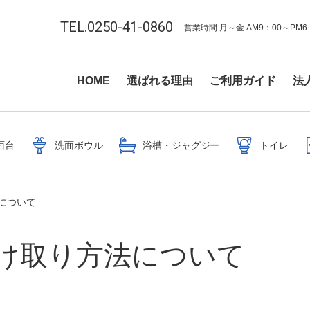
TEL.0250-41-0860
営業時間 月～金 AM9：00～PM6
HOME
選ばれる理由
ご利用ガイド
法
面台
洗面ボウル
浴槽・ジャグジー
トイレ
について
け取り方法について