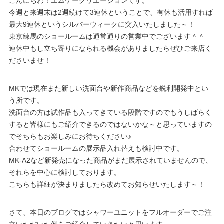
こんにちわ！エムケークリエーションです。
今週と来週末は2週続けて3連休ということで、有休も活用すれば
最大9連休というシルバーウィークに突入いたしました～！
東京練馬のショールームは通常通りの営業中でございます＾＾
連休中もし立ち寄りになられる機会がありましたらぜひご来店く
ださいませ！
MKでは現在また新しい洗面台や新作商品などを鋭利開発中とい
う所です。
洗面台の方は試作品も入ってきている段階ですのでもうしばらく
すると皆様にもご紹介できるのではないかな～と思っていますの
でそちらもお楽しみにお待ちください♪
合わせてショールームの展示品入れ替えも検討中です。
MK-A2など新発売になった商品がまだ展示されていませんので、
それらを中心に検討しております。
こちらも詳細が決まりましたら改めてお知らせいたします～！
さて、本日のブログではシャワーユニットをフルオーダーでご注