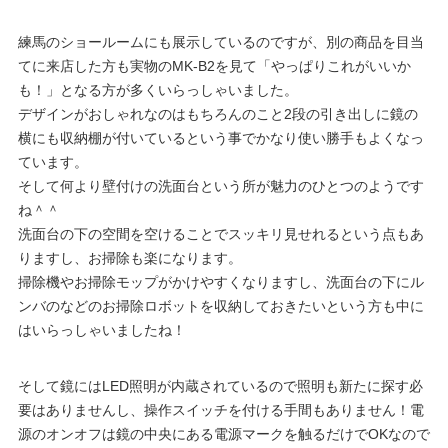
練馬のショールームにも展示しているのですが、別の商品を目当
てに来店した方も実物のMK-B2を見て「やっぱりこれがいいか
も！」となる方が多くいらっしゃいました。
デザインがおしゃれなのはもちろんのこと2段の引き出しに鏡の
横にも収納棚が付いているという事でかなり使い勝手もよくなっ
ています。
そして何より壁付けの洗面台という所が魅力のひとつのようです
ね＾＾
洗面台の下の空間を空けることでスッキリ見せれるという点もあ
りますし、お掃除も楽になります。
掃除機やお掃除モップがかけやすくなりますし、洗面台の下にル
ンバのなどのお掃除ロボットを収納しておきたいという方も中に
はいらっしゃいましたね！
そして鏡にはLED照明が内蔵されているので照明も新たに探す必
要はありませんし、操作スイッチを付ける手間もありません！電
源のオンオフは鏡の中央にある電源マークを触るだけでOKなので