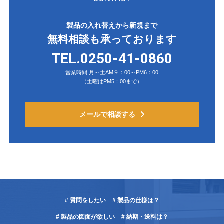
製品の入れ替えから新規まで
無料相談も承っております
TEL.0250-41-0860
営業時間 月～土AM９：00～PM6：00
（土曜はPM5：00まで）
メールで相談する
# 質問をしたい
# 製品の仕様は？
# 製品の図面が欲しい
# 納期・送料は？