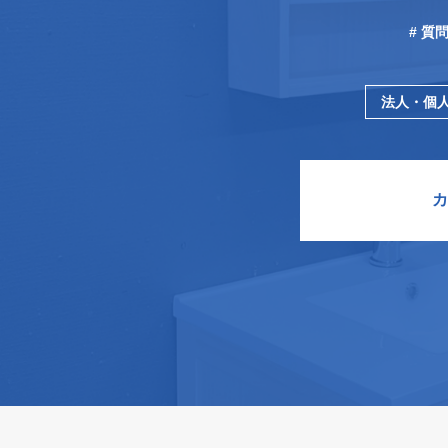
# 質
法人・個
カ