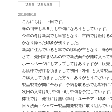
洗面台・洗面化粧台
2018/05/18
こんにちは、上田です。
春の到来も早５月も中旬になろうとしています。
今年の冬は新潟でも里雪となり、市内では融ける
かなり降った印象が残りました。
新潟に住んでいると車での移動が主となり、春が
さて、先回書き込みの中で新洗面台が随時入って
ホームページにもアップしてはありますが、販売
お陰様で好評を頂きまして初回・2回目と入荷製品
ご購入して頂きました方々、ありがとうございまし
製品製造が間に合わず、予約を取る形でお客様に
次回の入荷は5月中旬・6月中旬を予定しています
弊社では、他社には無い独創・ユーモア・印象・
日々
洗面・シャワー製品開発製造に取り組んでい