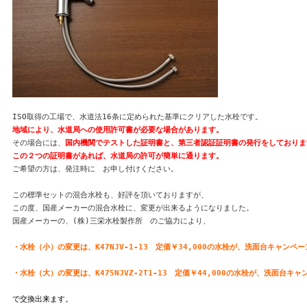
地域により、水道局への使用許可書が必要な場合があります。
その場合には、
国内機関でテストした証明書と、第三者認証証明書の発行をしております
この２つの証明書があれば、水道局の許可が簡単に通ります。
ご希望の方は、発注時に　お申し付けください。

この標準セットの混合水栓も、好評を頂いておりますが、

この度、国産メーカーの混合水栓に、変更が出来るようになりました。

国産メーカーの、(株)三栄水栓製作所　のご協力により、

・水栓（大）の変更は、K475NJVZ-2T1-13　定価￥44,000の水栓が、洗面台キャ
で交換出来ます。