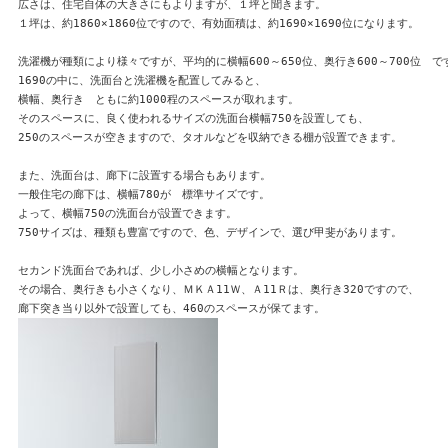
広さは、住宅自体の大きさにもよりますが、１坪と聞きます。

１坪は、約1860×1860位ですので、有効面積は、約1690×1690位になります。

洗濯機が種類により様々ですが、平均的に横幅600～650位、奥行き600～700位　です
1690の中に、洗面台と洗濯機を配置してみると、

横幅、奥行き　ともに約1000程のスペースが取れます。

そのスペースに、良く使われるサイズの洗面台横幅750を設置しても、

250のスペースが空きますので、タオルなどを収納できる棚が設置できます。

また、洗面台は、廊下に設置する場合もあります。

一般住宅の廊下は、横幅780が　標準サイズです。

よって、横幅750の洗面台が設置できます。

750サイズは、種類も豊富ですので、色、デザインで、選び甲斐があります。

セカンド洗面台であれば、少し小さめの横幅となります。

その場合、奥行きも小さくなり、ＭＫＡ11Ｗ、Ａ11Ｒは、奥行き320ですので、
