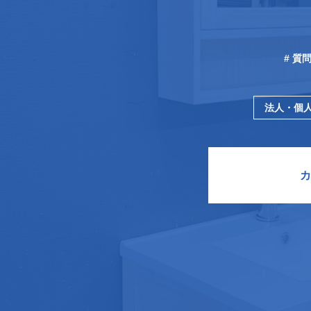
# 質
法人・個
カ