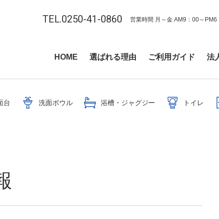
TEL.0250-41-0860
営業時間 月～金 AM9：00～PM6
HOME
選ばれる理由
ご利用ガイド
法
面台
洗面ボウル
浴槽・ジャグジー
トイレ
報