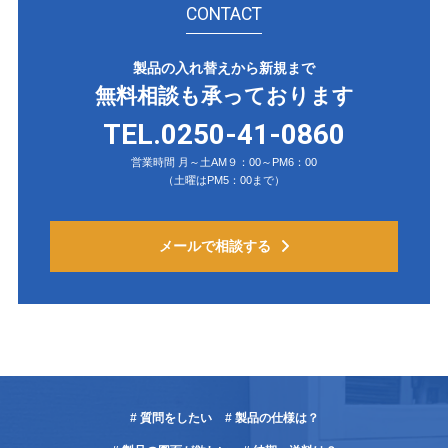
CONTACT
製品の入れ替えから新規まで
無料相談も承っております
TEL.0250-41-0860
営業時間 月～土AM９：00～PM6：00
（土曜はPM5：00まで）
メールで相談する
# 質問をしたい
# 製品の仕様は？