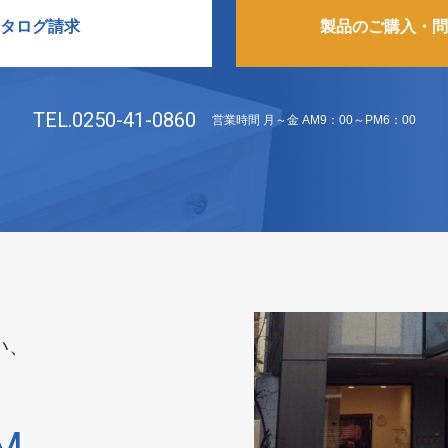
タログ請求
製品のご購入・問
TEL.0250-41-0860
営業時間 月～金 AM9：00～PM6：00
い、
M