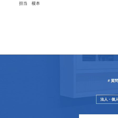
担当 榎本
# 質
法人・個