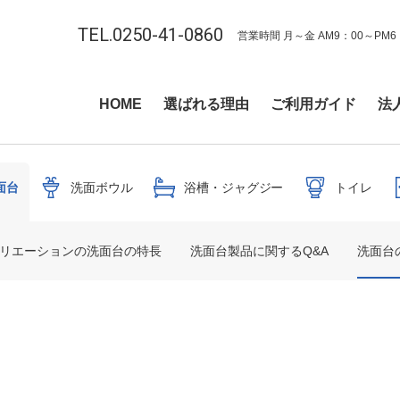
TEL.0250-41-0860
営業時間 月～金 AM9：00～PM6
HOME
選ばれる理由
ご利用ガイド
法
面台
洗面ボウル
浴槽・ジャグジー
トイレ
クリエーションの洗面台の特長
洗面台製品に関するQ&A
洗面台